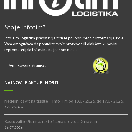
Šta je Infotim?
Info Tim Logistika predstavlja tržište poljoprivrednih informacija, koje
Vam omogućava da ponudite svoje prozvode ili olakšate kupovinu
repromaterijala i sirovina na jednom mestu.
Verifikovana stranica:
NAJNOVIJE AKTUELNOSTI
Nedeljni osvrt na tržište – Info Tim od 13.07.2026. do 17.07.2026.
17.07.2026
Rastu zalihe žitarica, raste i cena prevoza Dunavom
16.07.2026