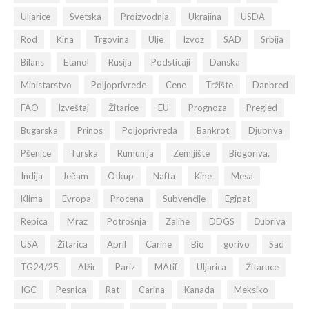
Uljarice
Svetska
Proizvodnja
Ukrajina
USDA
Rod
Kina
Trgovina
Ulje
Izvoz
SAD
Srbija
Bilans
Etanol
Rusija
Podsticaji
Danska
Ministarstvo
Poljoprivrede
Cene
Tržište
Danbred
FAO
Izveštaj
Žitarice
EU
Prognoza
Pregled
Bugarska
Prinos
Poljoprivreda
Bankrot
Djubriva
Pšenice
Turska
Rumunija
Zemljište
Biogoriva.
Indija
Ječam
Otkup
Nafta
Kine
Mesa
Klima
Evropa
Procena
Subvencije
Egipat
Repica
Mraz
Potrošnja
Zalihe
DDGS
Đubriva
USA
Žitarica
April
Carine
Bio
gorivo
Sad
TG24/25
Alžir
Pariz
MAtif
Uljarica
Žitaruce
IGC
Pesnica
Rat
Carina
Kanada
Meksiko