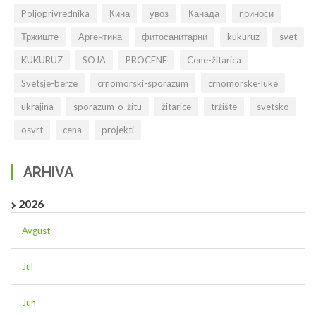
Poljoprivrednika
Кина
увоз
Канада
приноси
Тржиште
Аргентина
фитосанитарни
kukuruz
svet
KUKURUZ
SOJA
PROCENE
Cene-žitarica
Svetsje-berze
crnomorski-sporazum
crnomorske-luke
ukrajina
sporazum-o-žitu
žitarice
tržište
svetsko
osvrt
cena
projekti
ARHIVA
2026
Avgust
Jul
Jun