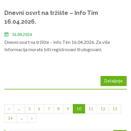
Dnevni osvrt na tržište – Info Tim
16.04.2026.
16.04.2026
Dnevni osvrt na tržište – Info Tim 16.04.2026. Za više
Informacija morate biti registrovani lli ulogovani.
Detaljnije
«
←
5
6
7
8
9
10
11
12
13
14
→
»