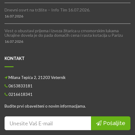
Dnevni osvrt na tržište – Info Tim 16.07.2026.
16.07.2026
Vest o obustavi prijema i izvoza žitarica u crnomorskim lukama
Ukrajine dovela je do pada domaćih cena i rasta kotacija u Parizu
16.07.2026
KONTAKT
Milana Tepića 2, 21203 Veternik
0653833181
0216618341
Budite prvi obavešteni o novim informacijama.
Pošaljite