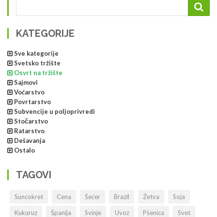
KATEGORIJE
Sve kategorije
Svetsko tržište
Osvrt na tržište
Sajmovi
Voćarstvo
Povrtarstvo
Subvencije u poljoprivredi
Stočarstvo
Ratarstvo
Dešavanja
Ostalo
TAGOVI
Suncokret
Cena
Šećer
Brazil
Žetva
Soja
Kukuruz
Španija
Svinje
Uvoz
Pšenica
Svet