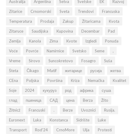
Australija
Argentina
Setva
Svetske
EK
Razvoj
Zitarice
Crnomorski
Sveta
Trendovi
Francuska
Temperatura
Prodaja
Zakup
Žitaricama
Kvota
Zitaruce
Saudijska
Kupovina
Decembar
Pad
Zemlja
Kanola
Zima
Kvote
Izgledi
Ponuda
Voće
Povrće
Namirnice
Svetsko
Seme
,
Vreme
Sirovo
Suncokretovo
Fosagro
Suša
Šteta
Čikago
Matif
житарице
русија
жетва
CEna
Poljska
Površina
Kriza
Nemačka
Kvalitet
Soje
2024
кукуруз
род
африка
суша
глад
пшеница
САД
цена
Berza
Žito
Žitnicž
Francuski
.
Berze
Uvoznici
Rusija.
Euronext
Luka
Konstanca
Sidrište
Luke
Transport
Rod'24
CrnoMore
Ulja
Protesti