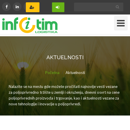
Toggle
Navigat
AKTUELNOSTI
Početna
Aktuelnosti
Nalazite se na mestu gde možete pročitati najnovije vesti vezane
za poljoprivredno tržište u zemlji i okruženju, dnevni osvrt na cene
poljoprivrednih proizvoda i trgovanje, kao i aktuelnosti vezane za
nove tehnologije i inovacije u poljoprivredi.