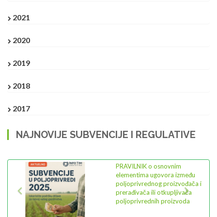
2021
2020
2019
2018
2017
NAJNOVIJE SUBVENCIJE I REGULATIVE
Previous
Next
PRAVILNIK o osnovnim
elementima ugovora između
poljoprivrednog proizvođača i
prerađivača ili otkupljivača
poljoprivrednih proizvoda