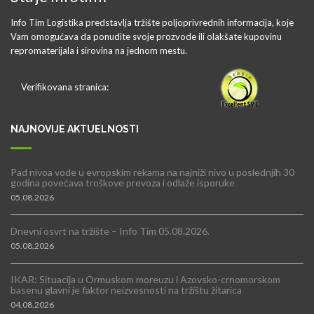
Info Tim Logistika predstavlja tržište poljoprivrednih informacija, koje
Vam omogućava da ponudite svoje prozvode ili olakšate kupovinu
repromaterijala i sirovina na jednom mestu.
Verifikovana stranica:
NAJNOVIJE AKTUELNOSTI
Pad nivoa vode u evropskim rekama na najniži nivo u poslednjih 30
godina povećava troškove prevoza i odlaže isporuke
05.08.2026
Dnevni osvrt na tržište – Info Tim 05.08.2026.
05.08.2026
IKAR: Situacija u Ormuskom moreuzu i Azovsko-crnomorskom
basenu glavni je faktor neizvesnosti na tržištu žitarica
04.08.2026