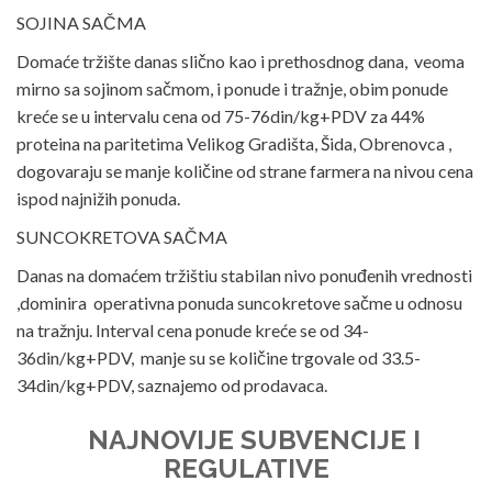
SOJINA SAČMA
Domaće tržište danas slično kao i prethosdnog dana, veoma
mirno sa sojinom sačmom, i ponude i tražnje, obim ponude
kreće se u intervalu cena od 75-76din/kg+PDV za 44%
proteina na paritetima Velikog Gradišta, Šida, Obrenovca ,
dogovaraju se manje količine od strane farmera na nivou cena
ispod najnižih ponuda.
SUNCOKRETOVA SAČMA
Danas na domaćem tržištiu stabilan nivo ponuđenih vrednosti
,dominira operativna ponuda suncokretove sačme u odnosu
na tražnju. Interval cena ponude kreće se od 34-
36din/kg+PDV, manje su se količine trgovale od 33.5-
34din/kg+PDV, saznajemo od prodavaca.
NAJNOVIJE SUBVENCIJE I
REGULATIVE