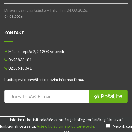
Dnevni osvrt na tržište – Info Tim 04.08.2026.
04.08.2026
KONTAKT
Milana Tepića 2, 21203 Veternik
0653833181
0216618341
Budite prvi obavešteni o novim informacijama.
Pošaljite
© 2009 - 2024 Infotim.rs | Sva prava zadržana.
Infotim.rs koristi kolačiće za pružanje boljeg korisničkog iskustva i
Problem?
funkcionalnosti sajta.
Više o kolačićima pročitajte ovde
.
Ne prikazuj
Početna
O nama
Kontakt
Uslovi poslovanja i korišćenja