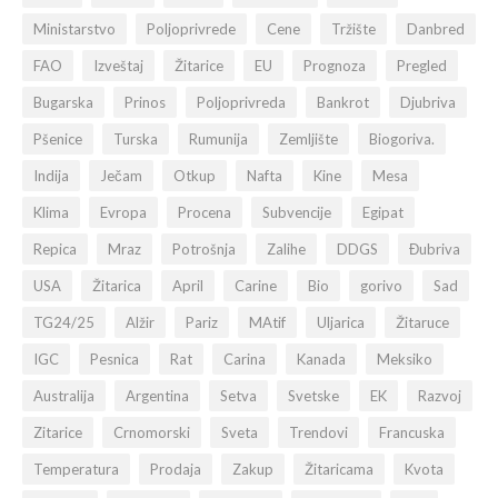
Ministarstvo
Poljoprivrede
Cene
Tržište
Danbred
FAO
Izveštaj
Žitarice
EU
Prognoza
Pregled
Bugarska
Prinos
Poljoprivreda
Bankrot
Djubriva
Pšenice
Turska
Rumunija
Zemljište
Biogoriva.
Indija
Ječam
Otkup
Nafta
Kine
Mesa
Klima
Evropa
Procena
Subvencije
Egipat
Repica
Mraz
Potrošnja
Zalihe
DDGS
Đubriva
USA
Žitarica
April
Carine
Bio
gorivo
Sad
TG24/25
Alžir
Pariz
MAtif
Uljarica
Žitaruce
IGC
Pesnica
Rat
Carina
Kanada
Meksiko
Australija
Argentina
Setva
Svetske
EK
Razvoj
Zitarice
Crnomorski
Sveta
Trendovi
Francuska
Temperatura
Prodaja
Zakup
Žitaricama
Kvota