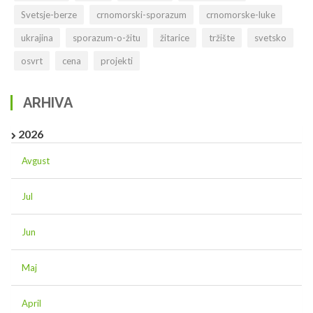
Svetsje-berze
crnomorski-sporazum
crnomorske-luke
ukrajina
sporazum-o-žitu
žitarice
tržište
svetsko
osvrt
cena
projekti
ARHIVA
2026
Avgust
Jul
Jun
Maj
April