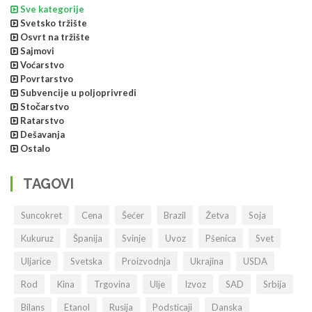
Sve kategorije
Svetsko tržište
Osvrt na tržište
Sajmovi
Voćarstvo
Povrtarstvo
Subvencije u poljoprivredi
Stočarstvo
Ratarstvo
Dešavanja
Ostalo
TAGOVI
Suncokret
Cena
Šećer
Brazil
Žetva
Soja
Kukuruz
Španija
Svinje
Uvoz
Pšenica
Svet
Uljarice
Svetska
Proizvodnja
Ukrajina
USDA
Rod
Kina
Trgovina
Ulje
Izvoz
SAD
Srbija
Bilans
Etanol
Rusija
Podsticaji
Danska