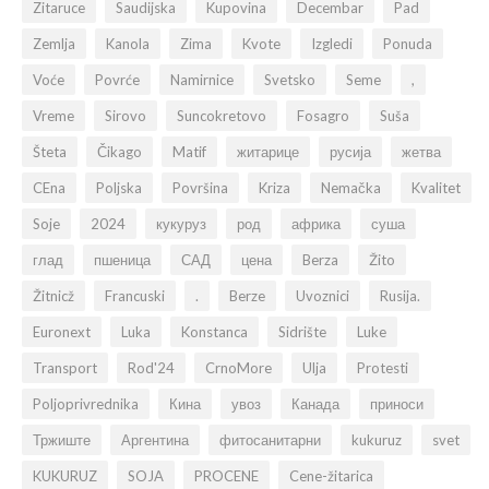
Zitaruce
Saudijska
Kupovina
Decembar
Pad
Zemlja
Kanola
Zima
Kvote
Izgledi
Ponuda
Voće
Povrće
Namirnice
Svetsko
Seme
,
Vreme
Sirovo
Suncokretovo
Fosagro
Suša
Šteta
Čikago
Matif
житарице
русија
жетва
CEna
Poljska
Površina
Kriza
Nemačka
Kvalitet
Soje
2024
кукуруз
род
африка
суша
глад
пшеница
САД
цена
Berza
Žito
Žitnicž
Francuski
.
Berze
Uvoznici
Rusija.
Euronext
Luka
Konstanca
Sidrište
Luke
Transport
Rod'24
CrnoMore
Ulja
Protesti
Poljoprivrednika
Кина
увоз
Канада
приноси
Тржиште
Аргентина
фитосанитарни
kukuruz
svet
KUKURUZ
SOJA
PROCENE
Cene-žitarica