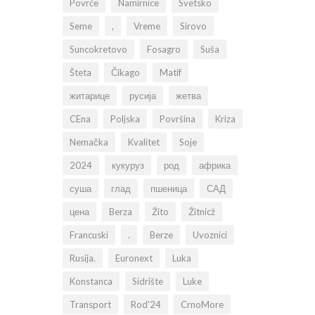
Povrće
Namirnice
Svetsko
Seme
,
Vreme
Sirovo
Suncokretovo
Fosagro
Suša
Šteta
Čikago
Matif
житарице
русија
жетва
CEna
Poljska
Površina
Kriza
Nemačka
Kvalitet
Soje
2024
кукуруз
род
африка
суша
глад
пшеница
САД
цена
Berza
Žito
Žitnicž
Francuski
.
Berze
Uvoznici
Rusija.
Euronext
Luka
Konstanca
Sidrište
Luke
Transport
Rod'24
CrnoMore