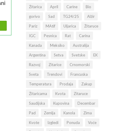
ani
Žitarica
April
Carine
Bio
gorivo
Sad
TG24/25
Alžir
Pariz
MAtif
Uljarica
Žitaruce
IGC
Pesnica
Rat
Carina
Kanada
Meksiko
Australija
Argentina
Setva
Svetske
EK
Razvoj
Zitarice
Crnomorski
Sveta
Trendovi
Francuska
Temperatura
Prodaja
Zakup
Žitaricama
Kvota
Zitaruce
Saudijska
Kupovina
Decembar
Pad
Zemlja
Kanola
Zima
Kvote
Izgledi
Ponuda
Voće