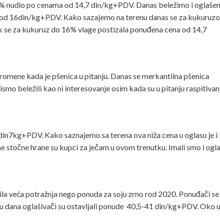
% nudio po cenama od 14,7 din/kg+PDV. Danas beležimo i oglaše
 od 16din/kg+PDV. Kako sazajemo na terenu danas se za kukuruz
 se za kukuruz do 16% vlage postizala ponuđena cena od 14,7
romene kada je pšenica u pitanju. Danas se merkantilna pšenica
mo beležili kao ni interesovanje osim kada su u pitanju raspitivan
in7kg+PDV. Kako saznajemo sa terena ova niža cena u oglasu je i 
stočne hrane su kupci za ječam u ovom trenutku. Imali smo i ogl
a veća potražnja nego ponuda za soju zrno rod 2020. Ponuđači se 
oku dana oglašivači su ostavljali ponude 40,5-41 din/kg+PDV. Oko 