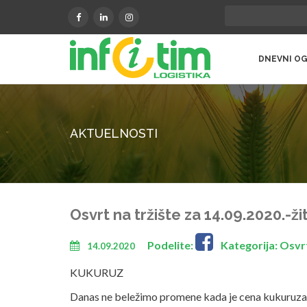
DNEVNI OG
AKTUELNOSTI
Osvrt na tržište za 14.09.2020.-žit
Podelite:
Kategorija: Osvrt
14.09.2020
KUKURUZ
Danas ne beležimo promene kada je cena kukuruza 