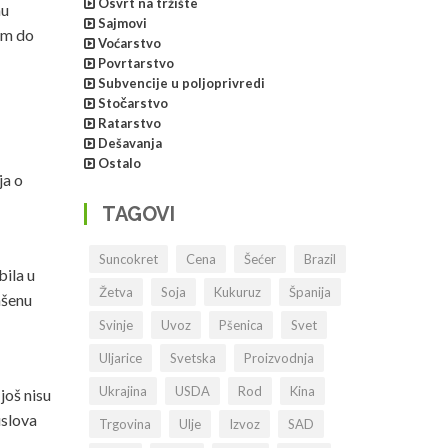
Osvrt na tržište
nu
Sajmovi
om do
Voćarstvo
Povrtarstvo
Subvencije u poljoprivredi
Stočarstvo
Ratarstvo
Dešavanja
Ostalo
ja o
TAGOVI
Suncokret
Cena
Šećer
Brazil
bila u
Žetva
Soja
Kukuruz
Španija
ašenu
Svinje
Uvoz
Pšenica
Svet
Uljarice
Svetska
Proizvodnja
Ukrajina
USDA
Rod
Kina
još nisu
uslova
Trgovina
Ulje
Izvoz
SAD