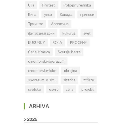
Ulja
Protesti
Poljoprivrednika
Кина
увоз
Канада
приноси
Тржиште
Аргентина
фитосанитарни
kukuruz
svet
KUKURUZ
SOJA
PROCENE
Cene-žitarica
Svetsje-berze
crnomorski-sporazum
crnomorske-luke
ukrajina
sporazum-o-žitu
žitarice
tržište
svetsko
osvrt
cena
projekti
ARHIVA
2026