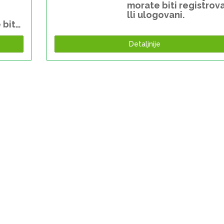
morate biti registrov
lli ulogovani.
 biti
Detaljnije