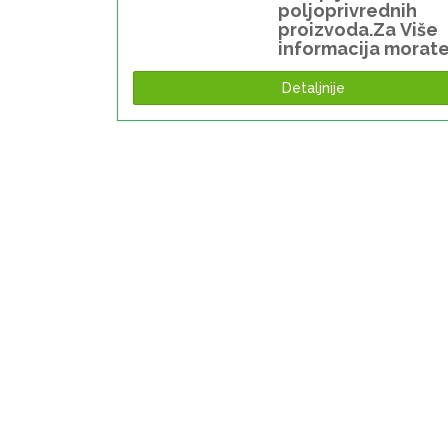
poljoprivrednih
proizvoda.Za Više
informacija morate
registrovani ili
ulogovani
Detaljnije