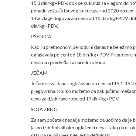
15,3 din/kg+PDV, dok se kukuruz sa vlagom do 16
ponudu veštački suvog kukuruza rod 2020 po ceni
14% vlage dogovarala cena od 15 din/kg+PDV, dok
din/kg+PDV.
PŠENICA
Kao i u prethodnom periodu ni danas ne beležimo p
oglašavala po ceni od 18 din/kg+PDV. Pregovore nis
cenama i predviđa za naredni period.
JEČAM
Ječam se za danas oglašavao po ceni od 15,1-15,2 d
pregovrima. Koliko možemo da zaključimo mešaone 
cenu za džakiranu robu od 17 din/kg+PDV.
SOJA ZRNO
Za sam početak nedelje možemo da uočimo da je bil
jasno izdefinisali oko oglašenih cena. Tako da u t
otkupa se još uvek nije jasno definisalo.