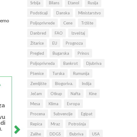
Srbija
Bilans
Etanol
Rusija
Podsticaji
Danska
Ministarstvo
ajemo
Poljoprivrede
Cene
Tržište
Danbred
FAO
Izveštaj
Žitarice
EU
Prognoza
Pregled
Bugarska
Prinos
Poljoprivreda
Bankrot
Djubriva
Pšenice
Turska
Rumunija
Zemljište
Biogoriva.
Indija
A
Ječam
Otkup
Nafta
Kine
Mesa
Klima
Evropa
za
Procena
Subvencije
Egipat
vu
adi
Repica
Mraz
Potrošnja
.
Zalihe
DDGS
Đubriva
USA