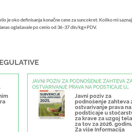
bilo je oko definisanja konačne cene za suncokret. Koliko mi sazn
za danas oglašavale po cenio od 36-37 din/kg+PDV.
REGULATIVE
JAVNI POZIV ZA PODNOŠENJE ZAHTEVA Z
OSTVARIVANJE PRAVA NA PODSTICAJE U
STOČARSTVU ZA KRAVE ZA UZGOJ TELADI
nim
Javni poziv za
ZA TOV ZA 2026. GODINU. - 29.06.2026
ra
podnošenje zahteva 
ostvarivanje prava na
podsticaje u stočarst
za krave za uzgoj tel
za tov za 2026. godinu
Za više Informacija