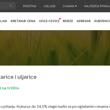
POČETNA
USLUGE
O NAMA
NAJČEŠĆA PITANJ
LASI
KRETANJE CENA
UVOZ/IZVOZ
BERZE
ADRESAR
SUBVENCI
arice i uljarice
 na tržište
u pitanju. Kukuruz do 14,5% vlage nudio se po oglašenim cenama 