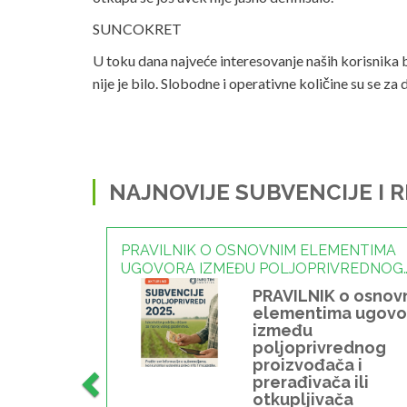
SUNCOKRET
U toku dana najveće interesovanje naših korisnika 
nije je bilo. Slobodne i operativne količine su se 
NAJNOVIJE SUBVENCIJE I 
PRAVILNIK O OSNOVNIM ELEMENTIMA
UGOVORA IZMEĐU POLJOPRIVREDNOG
PROIZVOĐAČA I PRERAĐIVAČA ILI
PRAVILNIK o osnov
OTKUPLJIVAČA POLJOPRIVREDNIH
elementima ugovo
PROIZVODA - 13.07.2026
između
poljoprivrednog
proizvođača i
prerađivača ili
otkupljivača