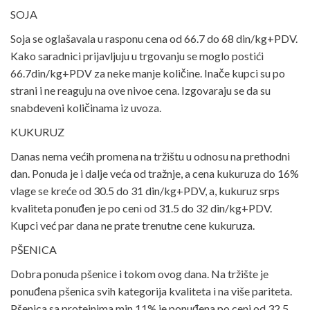
SOJA
Soja se oglašavala u rasponu cena od 66.7 do 68 din/kg+PDV.
Kako saradnici prijavljuju u trgovanju se moglo postići
66.7din/kg+PDV za neke manje količine. Inače kupci su po
strani i ne reaguju na ove nivoe cena. Izgovaraju se da su
snabdeveni količinama iz uvoza.
KUKURUZ
Danas nema većih promena na tržištu u odnosu na prethodni
dan. Ponuda je i dalje veća od tražnje, a cena kukuruza do 16%
vlage se kreće od 30.5 do 31 din/kg+PDV, a, kukuruz srps
kvaliteta ponuđen je po ceni od 31.5 do 32 din/kg+PDV.
Kupci već par dana ne prate trenutne cene kukuruza.
PŠENICA
Dobra ponuda pšenice i tokom ovog dana. Na tržište je
ponuđena pšenica svih kategorija kvaliteta i na više pariteta.
Pšenica sa proteinima min.11% je ponuđena po ceni od 32.5