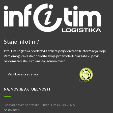
Šta je Infotim?
Info Tim Logistika predstavlja tržište poljoprivrednih informacija, koje
Vam omogućava da ponudite svoje prozvode ili olakšate kupovinu
repromaterijala i sirovina na jednom mestu.
Verifikovana stranica:
NAJNOVIJE AKTUELNOSTI
Dnevni osvrt na tržište – Info Tim 06.08.2026.
06.08.2026