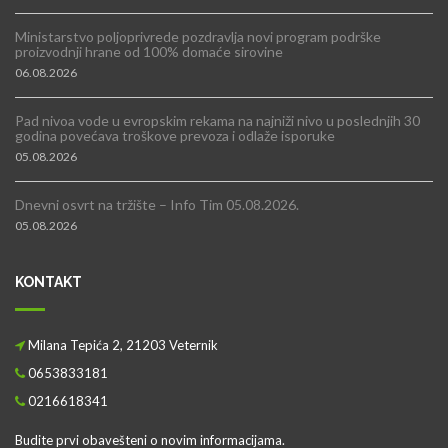
Ministarstvo poljoprivrede pozdravlja novi program podrške
proizvodnji hrane od 100% domaće sirovine
06.08.2026
Pad nivoa vode u evropskim rekama na najniži nivo u poslednjih 30
godina povećava troškove prevoza i odlaže isporuke
05.08.2026
Dnevni osvrt na tržište – Info Tim 05.08.2026.
05.08.2026
KONTAKT
Milana Tepića 2, 21203 Veternik
0653833181
0216618341
Budite prvi obavešteni o novim informacijama.