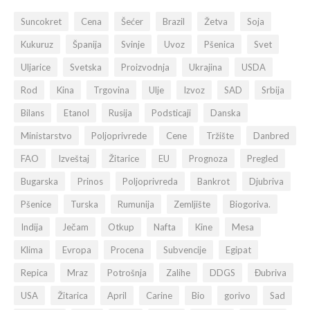
Suncokret
Cena
Šećer
Brazil
Žetva
Soja
Kukuruz
Španija
Svinje
Uvoz
Pšenica
Svet
Uljarice
Svetska
Proizvodnja
Ukrajina
USDA
Rod
Kina
Trgovina
Ulje
Izvoz
SAD
Srbija
Bilans
Etanol
Rusija
Podsticaji
Danska
Ministarstvo
Poljoprivrede
Cene
Tržište
Danbred
FAO
Izveštaj
Žitarice
EU
Prognoza
Pregled
Bugarska
Prinos
Poljoprivreda
Bankrot
Djubriva
Pšenice
Turska
Rumunija
Zemljište
Biogoriva.
Indija
Ječam
Otkup
Nafta
Kine
Mesa
Klima
Evropa
Procena
Subvencije
Egipat
Repica
Mraz
Potrošnja
Zalihe
DDGS
Đubriva
USA
Žitarica
April
Carine
Bio
gorivo
Sad