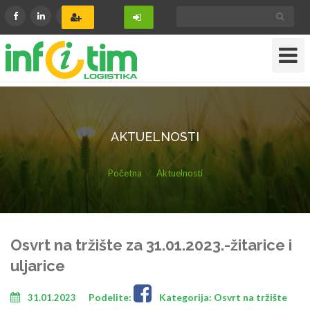
Toggle
Navigat
AKTUELNOSTI
Početna
Aktuelnosti
Osvrt na tržište za 31.01.2023.-žitarice i
uljarice
Podelite:
Kategorija: Osvrt na tržište
31.01.2023