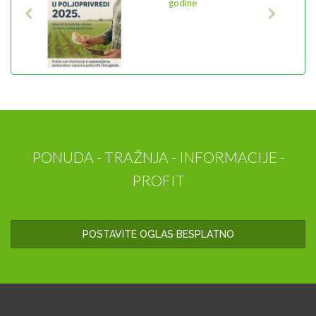
poljoprivrednog proizvođača i
prerađivača ili otkupljivača
poljoprivrednih proizvoda
PONUDA - TRAŽNJA - INFORMACIJE -
PROFIT
POSTAVITE OGLAS BESPLATNO