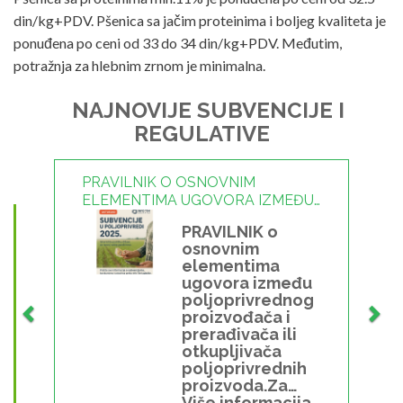
din/kg+PDV. Pšenica sa jačim proteinima i boljeg kvaliteta je
ponuđena po ceni od 33 do 34 din/kg+PDV. Međutim,
potražnja za hlebnim zrnom je minimalna.
NAJNOVIJE SUBVENCIJE I
REGULATIVE
PRAVILNIK O OSNOVNIM
ELEMENTIMA UGOVORA IZMEĐU
POLJOPRIVREDNOG
PRAVILNIK o
PROIZVOĐAČA I PRERAĐIVAČA ILI
osnovnim
OTKUPLJIVAČA
elementima
POLJOPRIVREDNIH PROIZVODA -
ugovora između
13.07.2026
poljoprivrednog
proizvođača i
prerađivača ili
otkupljivača
poljoprivrednih
proizvoda.Za
Više informacija