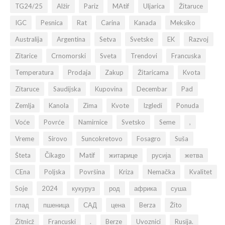
TG24/25
Alžir
Pariz
MAtif
Uljarica
Žitaruce
IGC
Pesnica
Rat
Carina
Kanada
Meksiko
Australija
Argentina
Setva
Svetske
EK
Razvoj
Zitarice
Crnomorski
Sveta
Trendovi
Francuska
Temperatura
Prodaja
Zakup
Žitaricama
Kvota
Zitaruce
Saudijska
Kupovina
Decembar
Pad
Zemlja
Kanola
Zima
Kvote
Izgledi
Ponuda
Voće
Povrće
Namirnice
Svetsko
Seme
,
Vreme
Sirovo
Suncokretovo
Fosagro
Suša
Šteta
Čikago
Matif
житарице
русија
жетва
CEna
Poljska
Površina
Kriza
Nemačka
Kvalitet
Soje
2024
кукуруз
род
африка
суша
глад
пшеница
САД
цена
Berza
Žito
Žitnicž
Francuski
.
Berze
Uvoznici
Rusija.