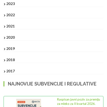
2023
2022
2021
2020
2019
2018
2017
NAJNOVIJE SUBVENCIJE I REGULATIVE
Previous
Next
u
PRAVILNIK o osnovnim
elementima ugovora između