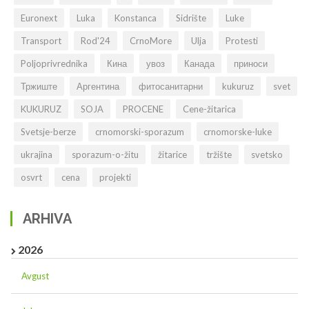
Euronext
Luka
Konstanca
Sidrište
Luke
Transport
Rod'24
CrnoMore
Ulja
Protesti
Poljoprivrednika
Кина
увоз
Канада
приноси
Тржиште
Аргентина
фитосанитарни
kukuruz
svet
KUKURUZ
SOJA
PROCENE
Cene-žitarica
Svetsje-berze
crnomorski-sporazum
crnomorske-luke
ukrajina
sporazum-o-žitu
žitarice
tržište
svetsko
osvrt
cena
projekti
ARHIVA
2026
Avgust