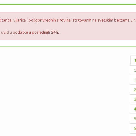
žitarica, uljarica i poljoprivrednih sirovina istrgovanih na svetskim berzama
uvid u podatke u poslednjih 24h.