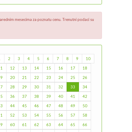
 u narednim mesecima za poznatu cenu. Trenutni podaci su
1
2
3
4
5
6
7
8
9
10
11
12
13
14
15
16
17
18
19
20
21
22
23
24
25
26
27
28
29
30
31
32
33
34
35
36
37
38
39
40
41
42
43
44
45
46
47
48
49
50
51
52
53
54
55
56
57
58
59
60
61
62
63
64
65
66