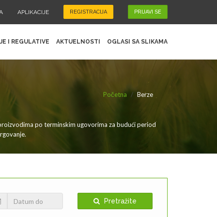
A
APLIKACIJE
REGISTRACIJA
PRIJAVI SE
JE I REGULATIVE
AKTUELNOSTI
OGLASI SA SLIKAMA
Početna
Berze
 proizvodima po terminskim ugovorima za budući period
trgovanje.
Pretražite