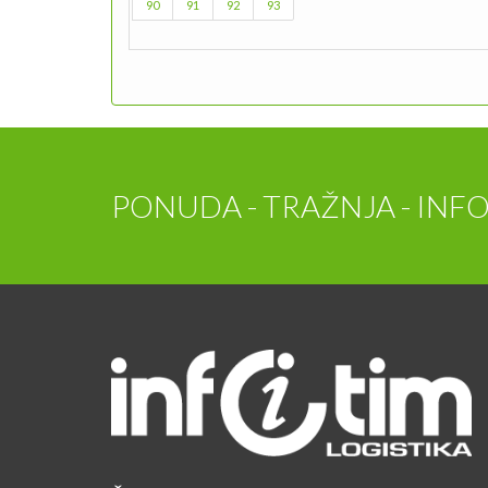
90
91
92
93
PONUDA - TRAŽNJA - INFO