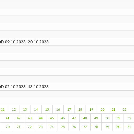
09.10.2023.-20.10.2023.
02.10.2023.-13.10.2023.
11
12
13
14
15
16
17
18
19
20
21
22
41
42
43
44
45
46
47
48
49
50
51
52
70
71
72
73
74
75
76
77
78
79
80
81