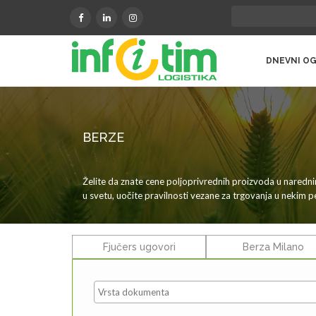
DNEVNI OG
BERZE
Želite da znate cene poljoprivrednih proizvoda u nared
u svetu, uočite pravilnosti vezane za trgovanja u nekim 
Fjučers ugovori
Berza Milano