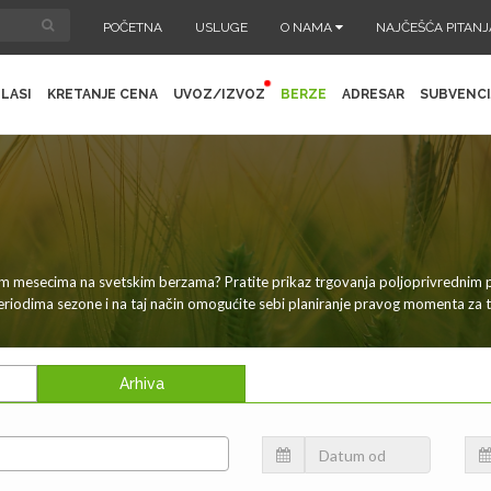
POČETNA
USLUGE
O NAMA
NAJČEŠĆA PITANJ
LASI
KRETANJE CENA
UVOZ/IZVOZ
BERZE
ADRESAR
SUBVENCI
nim mesecima na svetskim berzama? Pratite prikaz trgovanja poljoprivrednim
periodima sezone i na taj način omogućite sebi planiranje pravog momenta za 
Arhiva