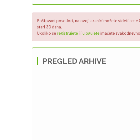
Poštovani posetioci, na ovoj stranici možete videti cene 
stari 30 dana.
Ukoliko se
registrujete
ili
ulogujete
imaćete svakodnevno 
PREGLED ARHIVE