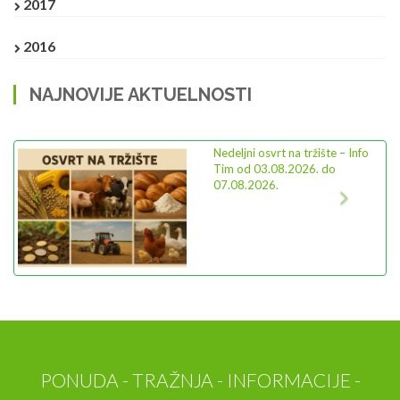
2017
2016
NAJNOVIJE AKTUELNOSTI
Previous
Next
Ministarstvo poljoprivrede
pozdravlja novi program
podrške proizvodnji hrane od
100% domaće sirovine
PONUDA - TRAŽNJA - INFORMACIJE -