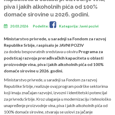
piva i jakih alkoholnih pića od 100%
domaće sirovine u 2026. godini.
Podelite:
Kategorija: Javni pozivi
20.03.2026
Ministarstvo privrede, u saradnji sa Fondom za razvoj
Republike Srbije, raspisalo je JAVNI POZIV
za dodelu bespovratnih sredstava u okviru
Programa za
podsticaj razvoja prerađivačkih kapaciteta u oblasti
proizvodnje vina, piva i jakih alkoholnih pića od 100%
domaće sirovine u 2026. godini.
Ministarstvo privrede, u saradnji sa Fondom za razvoj
Republike Srbije, realizuje ovaj program podrške sektorima
koji imaju značajan razvojni, izvozni i identitetski potencijal
za privredu Srbije. Kroz ulaganja u modernizaciju i tehnološko
unapređenje proizvodnje vina, piva i jakih alkoholnih pića od
100% domaće sirovine, stvaraju se uslovi za jačanje