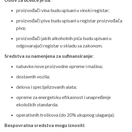
proizvođači vina budu upisani u vinski registar;
proizvođači piva budu upisani u registar proizvođača
piva;
proizvođači jakih alkoholnih pića budu upisani u
odgovarajući registar u skladu sa zakonom.
Sredstva su namenjena za sufinansiranje:
nabavke nove proizvodne opreme i mašina;
dostavnih vozila;
delova i specijalizovanih alata;
opreme za energetsku efikasnost i unapređenje
ekoloških standarda;
operativnih troškova (do 20% ukupnog ulaganja).
Bespovratna sredstva mogu iznositi: