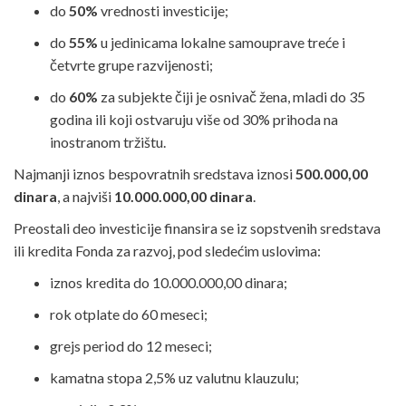
do
50%
vrednosti investicije;
do
55%
u jedinicama lokalne samouprave treće i
četvrte grupe razvijenosti;
do
60%
za subjekte čiji je osnivač žena, mladi do 35
godina ili koji ostvaruju više od 30% prihoda na
inostranom tržištu.
Najmanji iznos bespovratnih sredstava iznosi
500.000,00
dinara
, a najviši
10.000.000,00 dinara
.
Preostali deo investicije finansira se iz sopstvenih sredstava
ili kredita Fonda za razvoj, pod sledećim uslovima:
iznos kredita do 10.000.000,00 dinara;
rok otplate do 60 meseci;
grejs period do 12 meseci;
kamatna stopa 2,5% uz valutnu klauzulu;