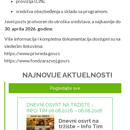
provizija 0,3%;
sredstva obezbeđenja u skladu sa programom.
Javni poziv je otvoren do utroška sredstava, a najkasnije do
30. aprila 2026. godine
.
Više informacija i kompletna dokumentacija dostupni su na
sledećim linkovima:
https://www.privreda.gov.rs
https://www.fondzarazvoj.gov.rs
NAJNOVIJE AKTUELNOSTI
Pogledajte sve
DNEVNI OSVRT NA TRŽIŠTE –
INFO TIM 06.08.2026. - 06.08.2026
Dnevni osvrt na
tržište – Info Tim