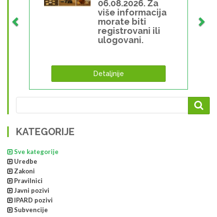
06.08.2026. Za
više informacija
morate biti
registrovani ili
ulogovani.
Detaljnije
KATEGORIJE
Sve kategorije
Uredbe
Zakoni
Pravilnici
Javni pozivi
IPARD pozivi
Subvencije