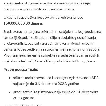
konkurentnosti, povećanje dodate vrednosti i snažnije
pozicioniranje domaćih proizvoda na tržištu.
Ukupno raspoloživa bespovratna sredstva iznose
150.000.000,00 dinara
.
Sredstva su namenjena privrednim subjektima koji posluju na
teritoriji Republike Srbije, sa ciljem dodatnog osnaživanja
proizvodnih kapaciteta u sredinama van najvećih urbanih
centara i obezbeđivanja ravnomernijeg regionalnog razvoja.
Program je usmeren na subjekte sa sedištem izvan gradskih
opština na teritoriji Grada Beograda i Grada Novog Sada.
Pravo učešća imaju:
mikro i mala pravna lica i zadruge registrovane u APR
najkasnije do 31. decembra 2023. godine;
preduzetnici registrovani najkasnije do 31. decembra
2023. godine.
Uslov za učešće je da: