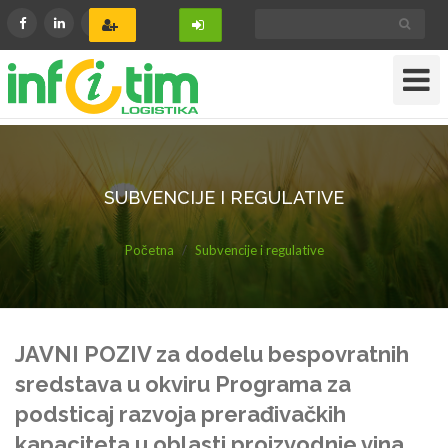
Toggle
Navigat
SUBVENCIJE I REGULATIVE
Početna
Subvencije i regulative
JAVNI POZIV za dodelu bespovratnih
sredstava u okviru Programa za
podsticaj razvoja prerađivačkih
kapaciteta u oblasti proizvodnje vina,