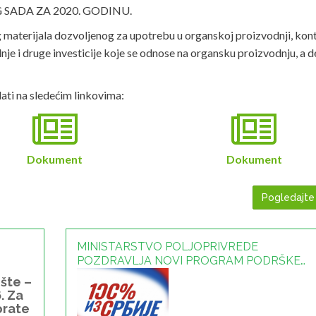
SADA ZA 2020. GODINU.
materijala dozvoljenog za upotrebu u organskoj proizvodnji, kon
dnje i druge investicije koje se odnose na organsku proizvodnju, a d
ti na sledećim linkovima:
Dokument
Dokument
Pogledajte
MINISTARSTVO POLJOPRIVREDE
POZDRAVLJA NOVI PROGRAM PODRŠKE
PROIZVODNJI HRANE OD 100% DOMAĆE
ište –
SIROVINE - 06.08.2026
. Za
orate