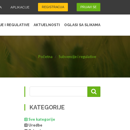
A
APLIKACIJE
REGISTRACIJA
PRIJAVI SE
JE I REGULATIVE
AKTUELNOSTI
OGLASI SA SLIKAMA
Početna
Subvencije i regulative
KATEGORIJE
Sve kategorije
Uredbe