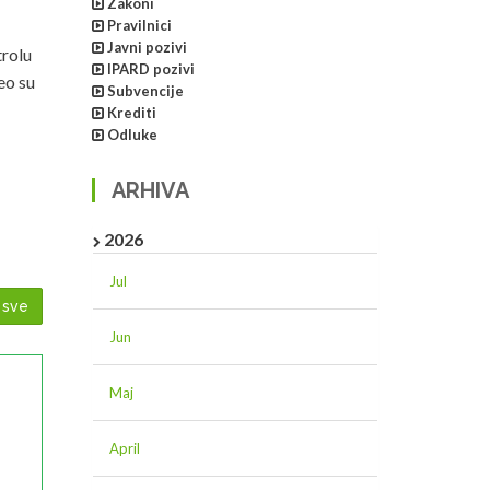
Zakoni
Pravilnici
Javni pozivi
trolu
IPARD pozivi
eo su
Subvencije
Krediti
Odluke
ARHIVA
2026
Jul
 sve
Jun
Maj
April