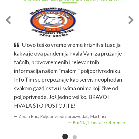
U ovo teško vreme,vreme kriznih situacija
kakva je ova pandemija hvala Vam za pružanje
tačnih, pravovremenih i relevantnih
informacija našem "malom " poljoprivredniku.
Info Tim se prepoznaje kao servis neophodan
svakom gazdinstvu i svima onima koji žive od
poljoprivrede. Još jedno veliko. BRAVO I
HVALA ŠTO POSTOJITE!
Zoran Erić, Poljoprivredni proizvođač, Martinci
Pročitajte ostale reference