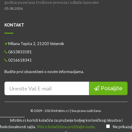
godina povećava troškove prevoza i odlaže isporuke
05.08.2026
KONTAKT
Milana Tepića 2, 21203 Veternik
0653833181
0216618341
Budite prvi obavešteni o novim informacijama.
Pošaljite
© 2009 - 2024 Infotim.rs | Sva prava zadržana.
Početna
O nama
Kontakt
Uslovi poslovanja i korišćenja
Infotim.rs koristi kolačiće za pružanje boljeg korisničkog iskustva i
Problem?
Zaštita podataka
Politika o "kolačićima"
Prijavi se
funkcionalnosti sajta.
Više o kolačićima pročitajte ovde
.
Ne prikazuj