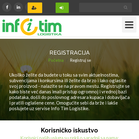
Toggle
Navigat
REGISTRACIJA
Početna
Registruj se
Ukoliko želite da budete u toku sa svim aktuelnostima,
subvencijama i konkursima ili želite da brzo i lako oglasite
svoj proizvod - nalazite se na pravom mestu. Registrujte se
kako biste već danas imali pristup ogromnoj i vrednoj bazi
podataka, došli do poslovnog adresara kupaca i dobavljača
i pratili oglašene cene. Omogućite sebi da brže i lakše
poslujete uz servise Info Tim Logistike.
Korisničko iskustvo
Korisnici naših usluga su rekli o saradnji sa nama: