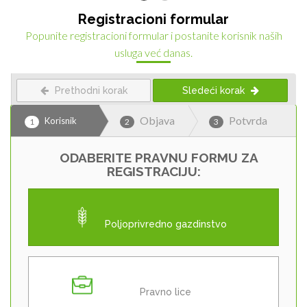
Registracioni formular
Popunite registracioni formular i postanite korisnik naših
usluga već danas.
Prethodni korak
Sledeći korak
Objava
Potvrda
Korisnik
1
2
3
ODABERITE PRAVNU FORMU ZA
REGISTRACIJU: