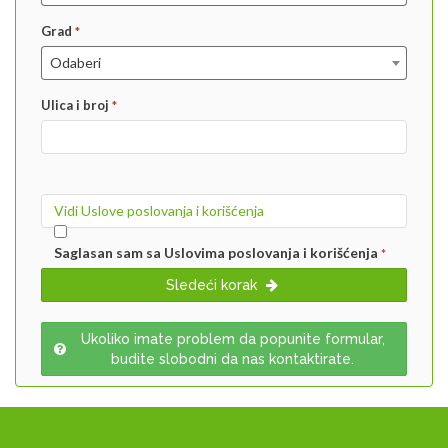
Grad
*
Odaberi
Ulica i broj
*
Vidi Uslove poslovanja i korišćenja
Saglasan sam sa Uslovima poslovanja i korišćenja
*
Sledeći korak
Ukoliko imate problem da popunite formular,
budite slobodni da nas kontaktirate.