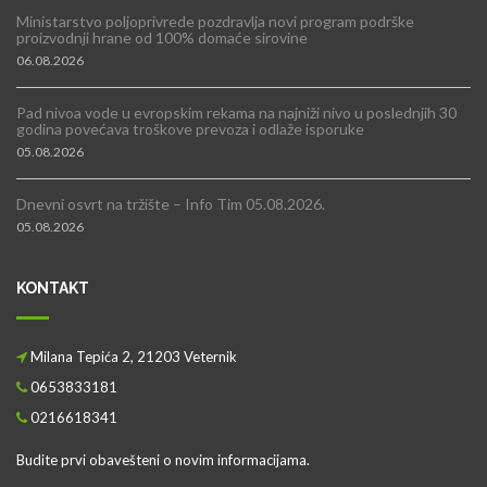
Ministarstvo poljoprivrede pozdravlja novi program podrške
proizvodnji hrane od 100% domaće sirovine
06.08.2026
Pad nivoa vode u evropskim rekama na najniži nivo u poslednjih 30
godina povećava troškove prevoza i odlaže isporuke
05.08.2026
Dnevni osvrt na tržište – Info Tim 05.08.2026.
05.08.2026
KONTAKT
Milana Tepića 2, 21203 Veternik
0653833181
0216618341
Budite prvi obavešteni o novim informacijama.