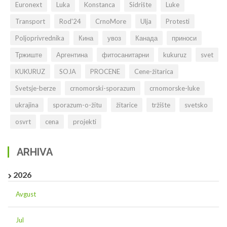
Euronext
Luka
Konstanca
Sidrište
Luke
Transport
Rod'24
CrnoMore
Ulja
Protesti
Poljoprivrednika
Кина
увоз
Канада
приноси
Тржиште
Аргентина
фитосанитарни
kukuruz
svet
KUKURUZ
SOJA
PROCENE
Cene-žitarica
Svetsje-berze
crnomorski-sporazum
crnomorske-luke
ukrajina
sporazum-o-žitu
žitarice
tržište
svetsko
osvrt
cena
projekti
ARHIVA
2026
Avgust
Jul