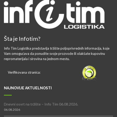
Šta je Infotim?
Info Tim Logistika predstavlja tržište poljoprivrednih informacija, koje
Vam omogućava da ponudite svoje prozvode ili olakšate kupovinu
repromaterijala i sirovina na jednom mestu.
Verifikovana stranica:
NAJNOVIJE AKTUELNOSTI
Dnevni osvrt na tržište – Info Tim 06.08.2026.
06.08.2026