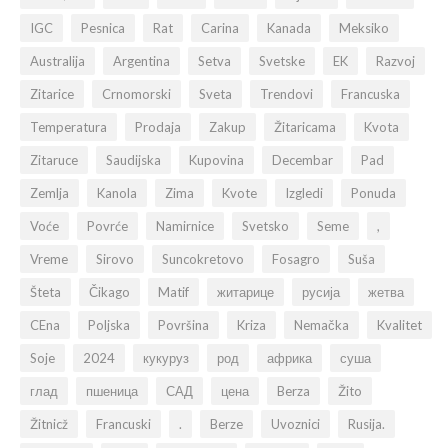
IGC
Pesnica
Rat
Carina
Kanada
Meksiko
Australija
Argentina
Setva
Svetske
EK
Razvoj
Zitarice
Crnomorski
Sveta
Trendovi
Francuska
Temperatura
Prodaja
Zakup
Žitaricama
Kvota
Zitaruce
Saudijska
Kupovina
Decembar
Pad
Zemlja
Kanola
Zima
Kvote
Izgledi
Ponuda
Voće
Povrće
Namirnice
Svetsko
Seme
,
Vreme
Sirovo
Suncokretovo
Fosagro
Suša
Šteta
Čikago
Matif
житарице
русија
жетва
CEna
Poljska
Površina
Kriza
Nemačka
Kvalitet
Soje
2024
кукуруз
род
африка
суша
глад
пшеница
САД
цена
Berza
Žito
Žitnicž
Francuski
.
Berze
Uvoznici
Rusija.