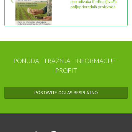
prerađivača ili otkupljivača
poljoprivrednih proizvoda
PONUDA - TRAŽNJA - INFORMACIJE -
PROFIT
POSTAVITE OGLAS BESPLATNO