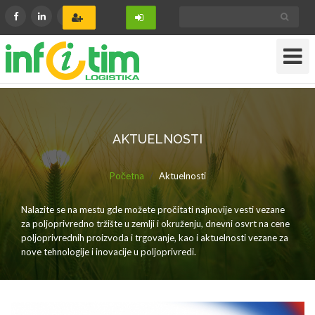
Toggle
Navigat
AKTUELNOSTI
Početna
Aktuelnosti
Nalazite se na mestu gde možete pročitati najnovije vesti vezane
za poljoprivredno tržište u zemlji i okruženju, dnevni osvrt na cene
poljoprivrednih proizvoda i trgovanje, kao i aktuelnosti vezane za
nove tehnologije i inovacije u poljoprivredi.