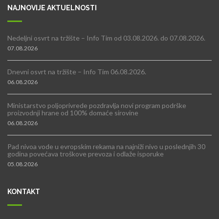
NAJNOVIJE AKTUELNOSTI
Nedeljni osvrt na tržište – Info Tim od 03.08.2026. do 07.08.2026.
07.08.2026
Dnevni osvrt na tržište – Info Tim 06.08.2026.
06.08.2026
Ministarstvo poljoprivrede pozdravlja novi program podrške
proizvodnji hrane od 100% domaće sirovine
06.08.2026
Pad nivoa vode u evropskim rekama na najniži nivo u poslednjih 30
godina povećava troškove prevoza i odlaže isporuke
05.08.2026
KONTAKT