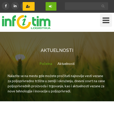
Toggle
Navigat
AKTUELNOSTI
Početna
Aktuelnosti
Nalazite se na mestu gde možete pročitati najnovije vesti vezane
za poljoprivredno tržište u zemlji i okruženju, dnevni osvrt na cene
poljoprivrednih proizvoda i trgovanje, kao i aktuelnosti vezane za
nove tehnologije i inovacije u poljoprivredi.