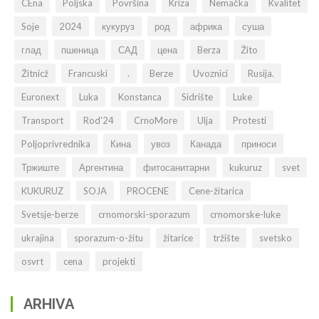
CEna
Poljska
Površina
Kriza
Nemačka
Kvalitet
Soje
2024
кукуруз
род
африка
суша
глад
пшеница
САД
цена
Berza
Žito
Žitnicž
Francuski
.
Berze
Uvoznici
Rusija.
Euronext
Luka
Konstanca
Sidrište
Luke
Transport
Rod'24
CrnoMore
Ulja
Protesti
Poljoprivrednika
Кина
увоз
Канада
приноси
Тржиште
Аргентина
фитосанитарни
kukuruz
svet
KUKURUZ
SOJA
PROCENE
Cene-žitarica
Svetsje-berze
crnomorski-sporazum
crnomorske-luke
ukrajina
sporazum-o-žitu
žitarice
tržište
svetsko
osvrt
cena
projekti
ARHIVA