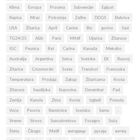
uticati i pad cena kukuruza za stočnu hranu.
Klima
Evropa
Procena
Subvencije
Egipat
Repica
Mraz
Potrošnja
Zalihe
DDGS
Đubriva
USA
Žitarica
April
Carine
Bio
gorivo
Sad
TG24/25
Alžir
Pariz
MAtif
Uljarica
Žitaruce
IGC
Pesnica
Rat
Carina
Kanada
Meksiko
Australija
Argentina
Setva
Svetske
EK
Razvoj
Zitarice
Crnomorski
Sveta
Trendovi
Francuska
Temperatura
Prodaja
Zakup
Žitaricama
Kvota
Zitaruce
Saudijska
Kupovina
Decembar
Pad
Zemlja
Kanola
Zima
Kvote
Izgledi
Ponuda
Voće
Povrće
Namirnice
Svetsko
Seme
,
Vreme
Sirovo
Suncokretovo
Fosagro
Suša
Šteta
Čikago
Matif
житарице
русија
жетва